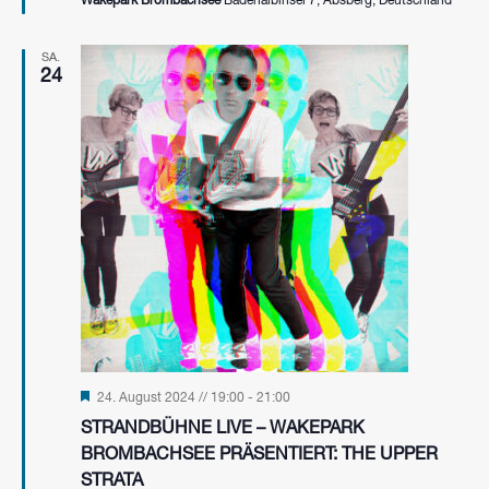
Wakepark Brombachsee
Badehalbinsel 7, Absberg, Deutschland
SA.
24
Hervorgehoben
24. August 2024 // 19:00
-
21:00
STRANDBÜHNE LIVE – WAKEPARK
BROMBACHSEE PRÄSENTIERT: THE UPPER
STRATA