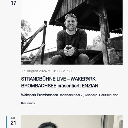
17
17. August 2024 // 19:00
-
21:00
STRANDBÜHNE LIVE – WAKEPARK
BROMBACHSEE präsentiert: ENZIAN
Wakepark Brombachsee
Badehalbinsel 7, Absberg, Deutschland
Kostenlos
MI.
21