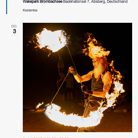
Wakepark Brombachsee
Badehalbinsel 7, Absberg, Deutschland
Kostenlos
DO.
3