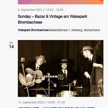
8. September 2024 // 12:00
-
18:00
Sunday – Bazar & Vintage am Wakepark
Brombachsee
Wakepark Brombachsee
Badehalbinsel 7, Absberg, Deutschland
SA.
14
14. September 2024 // 19:00
-
21:00