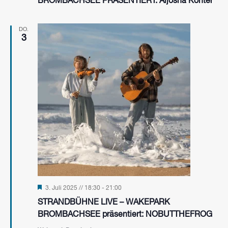
BROMBACHSEE PRÄSENTIERT: Aljosha Konter
DO.
3
Hervorgehoben
3. Juli 2025 // 18:30
-
21:00
STRANDBÜHNE LIVE – WAKEPARK
BROMBACHSEE präsentiert: NOBUTTHEFROG