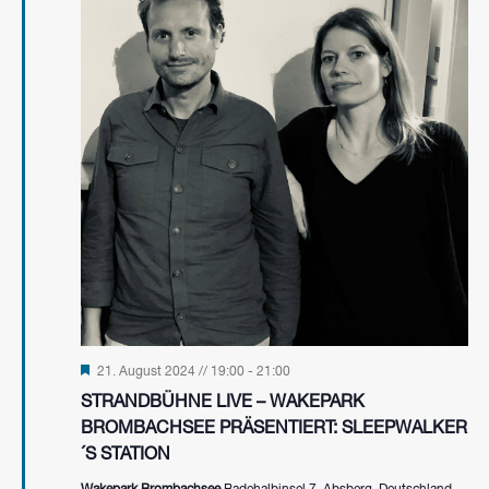
Hervorgehoben
21. August 2024 // 19:00
-
21:00
STRANDBÜHNE LIVE – WAKEPARK
BROMBACHSEE PRÄSENTIERT: SLEEPWALKER
´S STATION