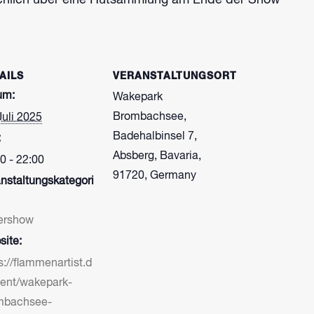
ächlich über eine Hutsammlung am Ende der Show
AILS
VERANSTALTUNGSORT
um:
Wakepark
Brombachsee,
Juli 2025
Badehalbinsel 7,
:
Absberg, Bavaria,
0 - 22:00
91720, Germany
nstaltungskategori
ershow
ite:
s://flammenartist.d
vent/wakepark-
mbachsee-