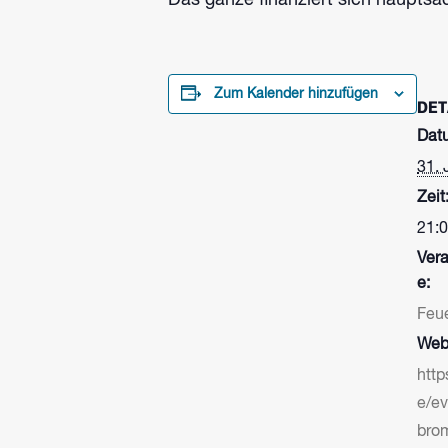
Das ganze finanziert sich haupts
Zum Kalender hinzufügen
DET
Dat
31. 
Zeit
21:0
Vera
e:
Feu
Webs
http
e/e
bro