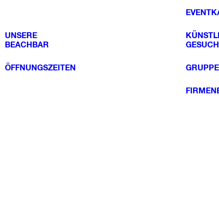
EVENTK
UNSERE
KÜNSTL
BEACHBAR
GESUCH
ÖFFNUNGSZEITEN
GRUPPE
FIRMEN