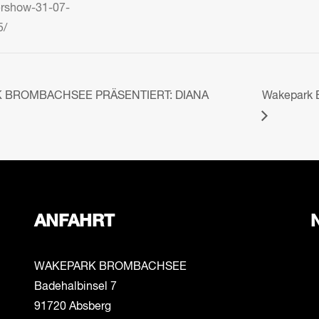
ershow-31-07-
5/
 BROMBACHSEE PRÄSENTIERT: DIANA
Wakepark 
ANFAHRT
WAKEPARK BROMBACHSEE
Badehalbinsel 7
91720 Absberg