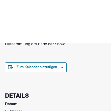
Samstag nach der Live Musik gibt es als Abschluss noch
eine Feuershow mit unterschiedlichen Feuerkünstlern
Beginn: 21.30 Uhr
Das ganze finanziert sich hauptsächlich über eine
Hutsammlung am Ende der Show
Zum Kalender hinzufügen
DETAILS
Datum: