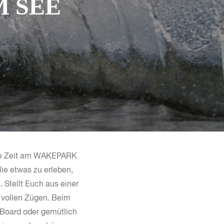
M SEE
che Zeit am WAKEPARK
e etwas zu erleben,
. Stellt Euch aus einer
 vollen Zügen. Beim
Board oder gemütlich