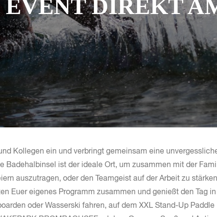
 EVENT DIREKT A
und Kollegen ein und verbringt gemeinsam eine unvergessli
adehalbinsel ist der ideale Ort, um zusammen mit der Famili
iern auszutragen, oder den Teamgeist auf der Arbeit zu stärken
täten Euer eigenes Programm zusammen und genießt den Tag in
rden oder Wasserski fahren, auf dem XXL Stand-Up Paddle 