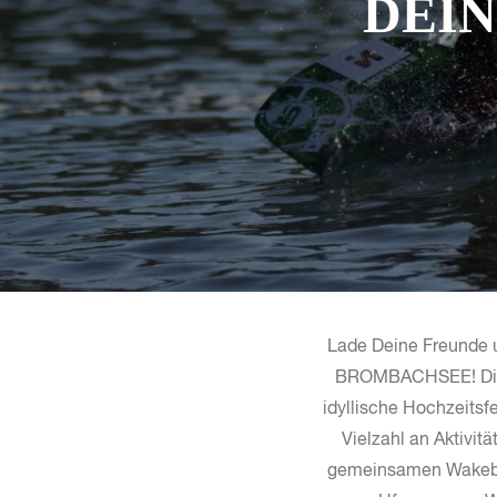
DEIN
Lade Deine Freunde 
BROMBACHSEE! Die B
idyllische Hochzeitsfe
Vielzahl an Aktivi
gemeinsamen Wakeboa