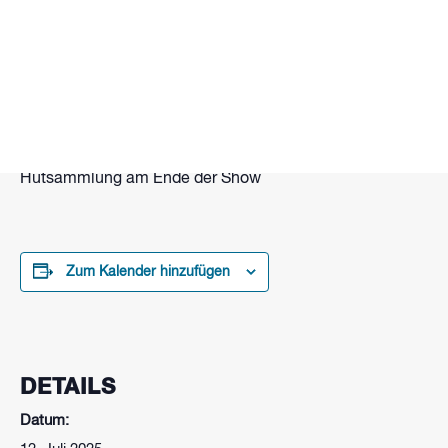
Samstag nach der Live Musik gibt es als Abschluss noch
eine Feuershow mit unterschiedlichen Feuerkünstlern
Beginn: 21.30 Uhr
Das ganze finanziert sich hauptsächlich über eine
Hutsammlung am Ende der Show
Zum Kalender hinzufügen
DETAILS
Datum: