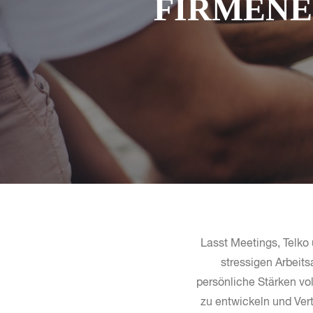
FIRMENE
Lasst Meetings, Telko
stressigen Arbeits
persönliche Stärken vo
zu entwickeln und Ver