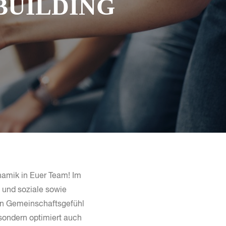
BUILDING
namik in Euer Team! Im
n und soziale sowie
ein Gemeinschaftsgefühl
sondern optimiert auch