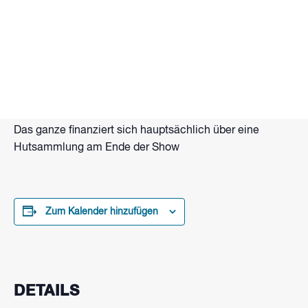
Tanzende Feuerkugeln, flammende Seile, Lang- und
Doppelstab. Brennende Hände und Funkenzauber. Das
alles und mehr bietet Flammenartist Eberhard Wolter mit
Gastkünstlern bei seiner Feuershow am Strand vom
Wakepark Brombachsee.
Beginn: Zur Dämmerung ca. 21 Uhr
Das ganze finanziert sich hauptsächlich über eine
Hutsammlung am Ende der Show
Zum Kalender hinzufügen
DETAILS