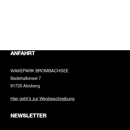
Bei Fragen rund um das Thema Wakepark schreib uns
bitte an:
info@wakepark-brombachsee.de
Bei Fragen zur Beachbar schreib uns bitte an:
beachbar@wakepark-brombachsee.de
ANFAHRT
WAKEPARK BROMBACHSEE
Badehalbinsel 7
91720 Absberg
Hier geht’s zur Wegbeschreibung
NEWSLETTER