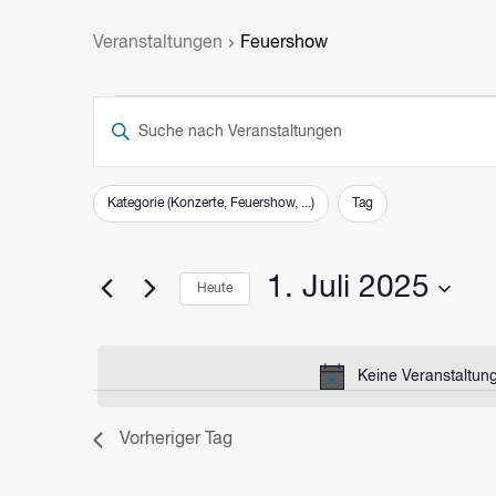
Veranstaltungen
Feuershow
VERANSTALTUNGEN
VERANSTALTUNGEN
Bitte
FÜR
SUCHE
Schlüsselwort
eingeben.
1.
UND
Filter
Das
Suche
Kategorie (Konzerte, Feuershow, ...)
Tag
JULI
ANSICHTEN,
Ändern
nach
2025
Veranstaltungen
NAVIGATION
der
1. Juli 2025
Schlüsselwort.
Heute
Formular-
Eingabefelder
Datum
wählen.
wird
Keine Veranstaltung
die
Liste
Vorheriger Tag
der
Veranstaltungen