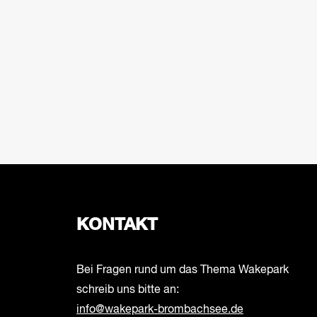
mit
den
gefilterten
Ergebnissen
aktualisieren
KONTAKT
Bei Fragen rund um das Thema Wakepark
schreib uns bitte an:
info@wakepark-brombachsee.de