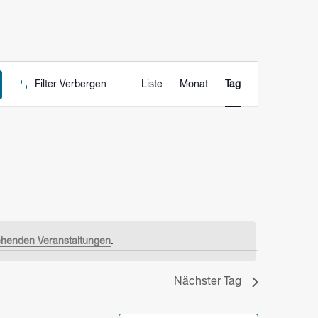
VERANSTALTU
Filter Verbergen
Liste
Monat
Tag
ANSICHTEN-
NAVIGATION
ehenden Veranstaltungen
.
Nächster Tag