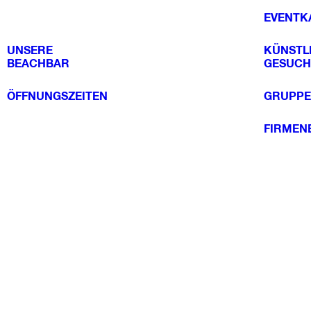
EVENTK
UNSERE
KÜNSTL
BEACHBAR
GESUCH
ÖFFNUNGSZEITEN
GRUPPE
FIRMEN