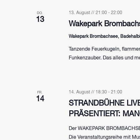
13. August // 21:00
-
22:00
DO.
13
Wakepark Brombachs
Wakepark Brombachsee, Badehalbin
Tanzende Feuerkugeln, flammen
Funkenzauber. Das alles und me
14. August // 18:30
-
21:00
FR.
14
STRANDBÜHNE LIV
PRÄSENTIERT: MA
Der WAKEPARK BROMBACHSEE 
Die Veranstaltungsreihe mit Mu