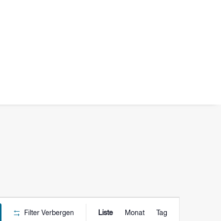
VERANSTALTU
Filter Verbergen
Liste
Monat
Tag
ANSICHTEN-