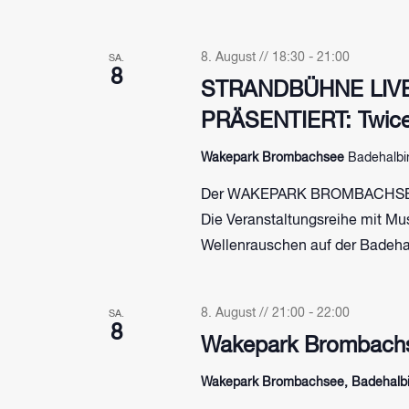
8. August // 18:30
-
21:00
SA.
8
STRANDBÜHNE LIV
PRÄSENTIERT: Twic
Wakepark Brombachsee
Badehalbi
Der WAKEPARK BROMBACHSEE 
Die Veranstaltungsreihe mit Mu
Wellenrauschen auf der Badeha
8. August // 21:00
-
22:00
SA.
8
Wakepark Brombachs
Wakepark Brombachsee, Badehalbin