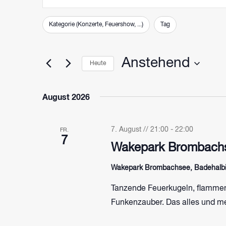
SUCHE
Schlüsselwort
eingeben.
UND
Filter
Das
Suche
Kategorie (Konzerte, Feuershow, ...)
Tag
ANSICHTEN,
Ändern
nach
Veranstaltungen
NAVIGATION
der
Anstehend
Schlüsselwort.
Heute
Formular-
Eingabefelder
Datum
wählen.
wird
August 2026
die
Liste
7. August // 21:00
-
22:00
FR.
der
7
Wakepark Brombachs
Veranstaltungen
mit
Wakepark Brombachsee, Badehalbin
den
Tanzende Feuerkugeln, flammen
gefilterten
Funkenzauber. Das alles und me
Ergebnissen
aktualisieren