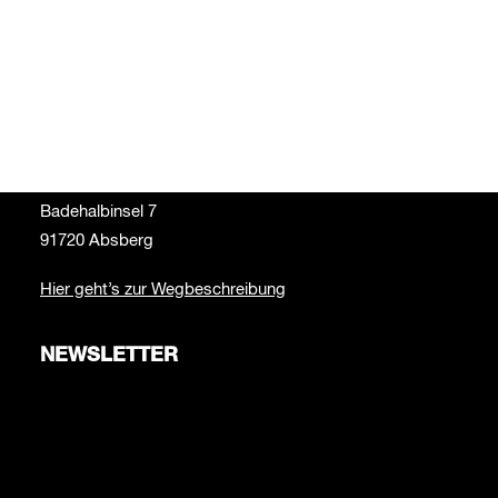
Bei Fragen zur Beachbar schreib uns bitte an:
beachbar@wakepark-brombachsee.de
ANFAHRT
WAKEPARK BROMBACHSEE
Badehalbinsel 7
91720 Absberg
Hier geht’s zur Wegbeschreibung
NEWSLETTER