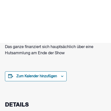
Tanzende Feuerkugeln, flammende Seile, Lang- und
Doppelstab. Brennende Hände und Funkenzauber.
Das alles und mehr bietet Flammenartist Eberhard
Wolter mit Gastkünstlern bei seiner Feuershow am
Strand vom Wakepark Brombachsee.
Beginn: Zur Dämmerung ca. 21 Uhr
Das ganze finanziert sich hauptsächlich über eine
Hutsammlung am Ende der Show
Zum Kalender hinzufügen
DETAILS