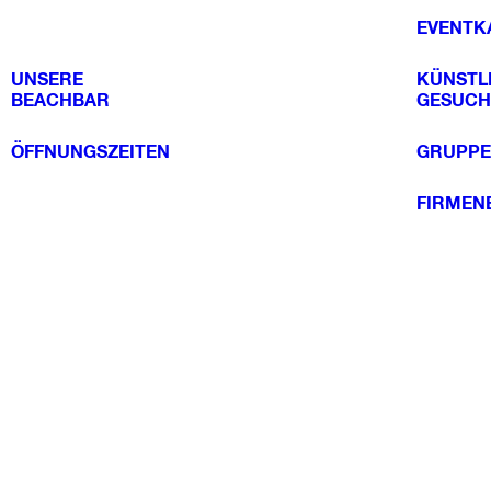
EVENTK
UNSERE
KÜNSTL
BEACHBAR
GESUCH
ÖFFNUNGSZEITEN
GRUPPE
FIRMEN