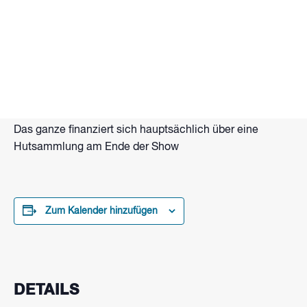
Tanzende Feuerkugeln, flammende Seile, Lang- und
Doppelstab. Brennende Hände und Funkenzauber.
Das alles und mehr bietet Flammenartist Eberhard
Wolter mit Gastkünstlern bei seiner Feuershow am
Strand vom Wakepark Brombachsee.
Beginn: Zur Dämmerung ca. 21 Uhr
Das ganze finanziert sich hauptsächlich über eine
Hutsammlung am Ende der Show
Zum Kalender hinzufügen
DETAILS