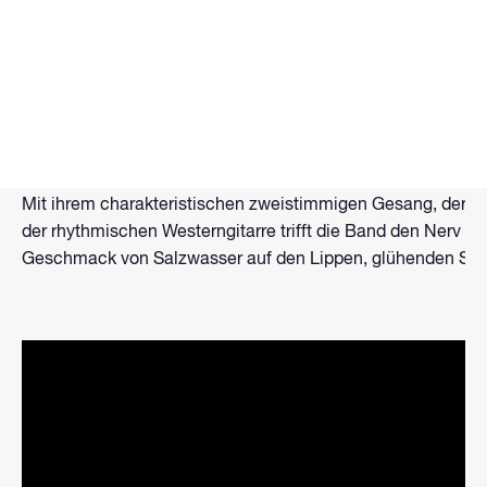
STRANDBÜHNE LIVE – WAKEPARK BROMBACHSEE präse
Das Folkpop-Duo „Nobutthefrog“ aus Nürnberg hat sich der
des Jahres leben sie im Van und spielen in den Straßen E
Pubs Irlands oder auf den bunten mediterranen Märkten zw
süßen Früchten des Südens oder am bebenden Hang des ra
Mit ihrem charakteristischen zweistimmigen Gesang, der i
der rhythmischen Westerngitarre trifft die Band den Nerv d
Geschmack von Salzwasser auf den Lippen, glühenden Son