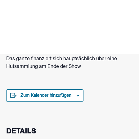
Tanzende Feuerkugeln, flammende Seile, Lang- und
Doppelstab. Brennende Hände und Funkenzauber.
Das alles und mehr bietet Flammenartist Eberhard
Wolter mit Gastkünstlern bei seiner Feuershow am
Strand vom Wakepark Brombachsee.
Beginn: Zur Dämmerung ca. 21 Uhr
Das ganze finanziert sich hauptsächlich über eine
Hutsammlung am Ende der Show
Zum Kalender hinzufügen
DETAILS