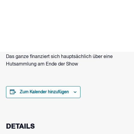
Tanzende Feuerkugeln, flammende Seile, Lang- und
Doppelstab. Brennende Hände und Funkenzauber.
Das alles und mehr bietet Flammenartist Eberhard
Wolter mit Gastkünstlern bei seiner Feuershow am
Strand vom Wakepark Brombachsee.
Beginn: Zur Dämmerung ca. 21 Uhr
Das ganze finanziert sich hauptsächlich über eine
Hutsammlung am Ende der Show
Zum Kalender hinzufügen
DETAILS