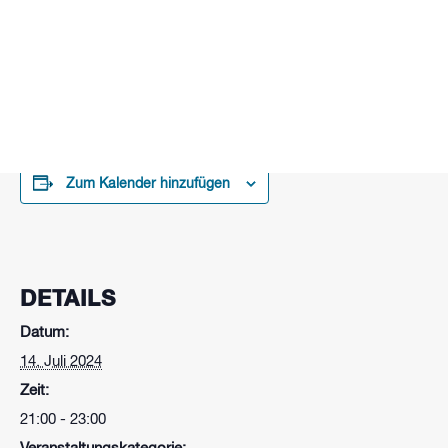
Wir zeigen alle Deutschlandspiele, Halbfinale und das
Finale am WAKEPARK BROMBACHSEE und der
ZELTWIESE ABSBERG!
Zum Kalender hinzufügen
DETAILS
Datum:
14. Juli 2024
Zeit:
21:00 - 23:00