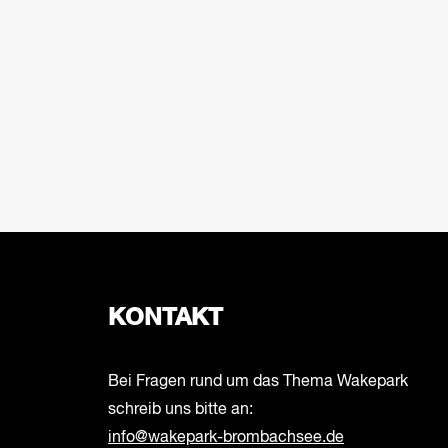
mit
den
gefilterten
Ergebnissen
aktualisieren
KONTAKT
Bei Fragen rund um das Thema Wakepark
schreib uns bitte an:
info@wakepark-brombachsee.de