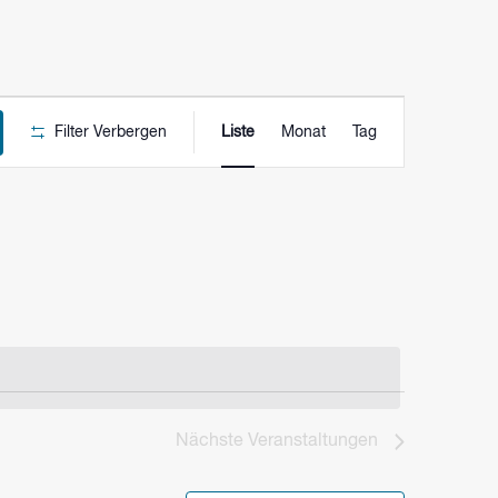
VERANSTALTU
Filter Verbergen
Liste
Monat
Tag
ANSICHTEN-
NAVIGATION
Nächste
Veranstaltungen