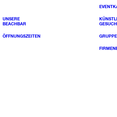
EVENTK
UNSERE
KÜNSTL
BEACHBAR
GESUCH
ÖFFNUNGSZEITEN
GRUPPE
FIRMEN