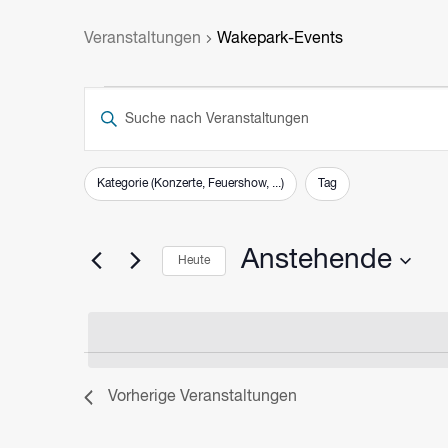
Veranstaltungen
Wakepark-Events
VERANSTALTUNGEN
VERANSTALTUNGEN
Bitte
SUCHE
Schlüsselwort
eingeben.
UND
Filter
Das
Suche
Kategorie (Konzerte, Feuershow, ...)
Tag
ANSICHTEN,
Ändern
nach
Veranstaltungen
NAVIGATION
der
Anstehende
Schlüsselwort.
Heute
Formular-
Eingabefelder
Datum
wählen.
wird
die
Liste
Vorherige
Veranstaltungen
der
Veranstaltungen