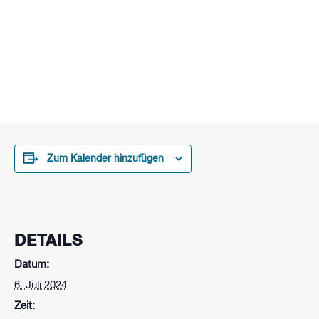
Wir zeigen alle EM-Deutschlandspiele, Viertelfinale,
Halbfinale und das Finale am WAKEPARK
BROMBACHSEE und der ZELTWIESE ABSBERG!
Zum Kalender hinzufügen
DETAILS
Datum:
6. Juli 2024
Zeit: