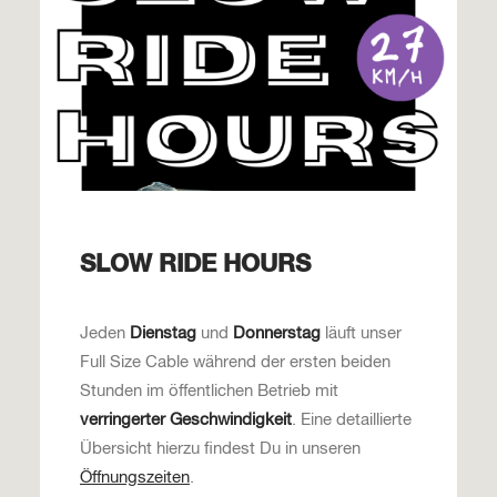
SLOW RIDE HOURS
Jeden
Dienstag
und
Donnerstag
läuft unser
Full Size Cable während der ersten beiden
Stunden im öffentlichen Betrieb mit
verringerter Geschwindigkeit
. Eine detaillierte
Übersicht hierzu findest Du in unseren
Öffnungszeiten
.