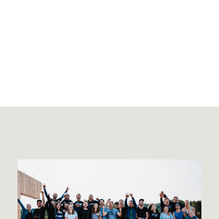
Menge Spaß!
Der WAKEPARK BROMBACHSEE besteht aus einer
Übungsanlage (System 2.0) und einem 600 Meter
langen Full Size Cable (große Anlage) von Wakeparx.
Für Fortgeschrittene steht das Feature-Setup von UNIT
Parktech bereit.