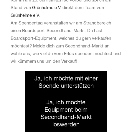
Komm am 29. Juni einfach so vorbei und sprich am
Stand von
Grünhelme e.V.
direkt dem Team von
Grünhelme e.V.
Am Spendentag veranstalten wir am Strandbereich
einen Boardsport-Secondhand-Markt. Du hast
Boardsport-Equipment, welches du gern verkaufen
möchtest? Melde dich zum Secondhand-Markt an,
wähle aus, wie viel du vom Erlös spenden möchtest und
wir kümmern uns um den Verkauf!
Ja, ich möchte mit einer
Spende unterstützen
Ja, ich möchte
Equipment beim
Secondhand-Markt
loswerden