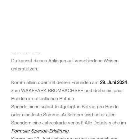
leisten, dass mehr Menschen in ihren
Grundbedürfnissen wie Wohnraum, Gesundheit oder
Bildung Unterstützung erhalten, führen wir in
Zusammenarbeit mit
Grünhelme e.V.
den Spendenlauf
durch.
Bist du dabei?
Du kannst dieses Anliegen auf verschiedene Weisen
unterstützen:
Komm allein oder mit deinen Freunden am
29. Juni 2024
zum WAKEPARK BROMBACHSEE und drehe ein paar
Runden im öffentlichen Betrieb.
Spende einen selbst festgelegten Betrag pro Runde
oder eine feste Summe. Außerdem wird unter allen
Spendern eine Jahreskarte verlost! Alle Details siehe im
Formular Spende-Erklärung
.