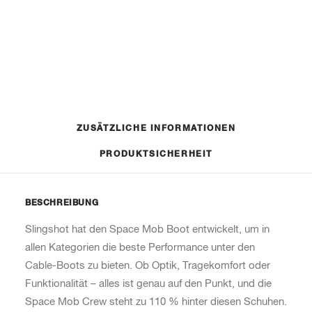
2024
Menge
Artikelnummer
Kategorie
n. v.
Bindungen
BESCHREIBUNG
ZUSÄTZLICHE INFORMATIONEN
PRODUKTSICHERHEIT
BESCHREIBUNG
Slingshot hat den Space Mob Boot entwickelt, um in
allen Kategorien die beste Performance unter den
Cable-Boots zu bieten. Ob Optik, Tragekomfort oder
Funktionalität – alles ist genau auf den Punkt, und die
Space Mob Crew steht zu 110 % hinter diesen Schuhen.