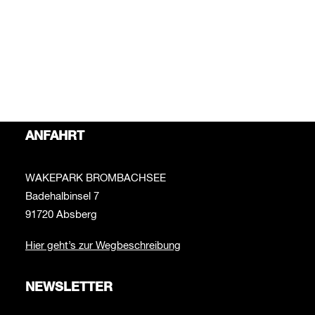
Bei Fragen rund um das Thema Wakepark schreib uns
bitte an:
info@wakepark-brombachsee.de
Bei Fragen zur Beachbar schreib uns bitte an:
beachbar@wakepark-brombachsee.de
ANFAHRT
WAKEPARK BROMBACHSEE
Badehalbinsel 7
91720 Absberg
Hier geht’s zur Wegbeschreibung
NEWSLETTER