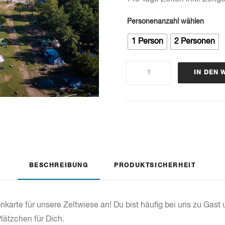
Personenanzahl wählen
1 Person
2 Personen
Saisonkarte
IN DEN
Zeltwiese
Menge
Artikelnummer
n. v.
BESCHREIBUNG
PRODUKTSICHERHEIT
onkarte für unsere Zeltwiese an! Du bist häufig bei uns zu Ga
Plätzchen für Dich.