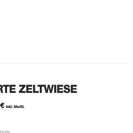
TE ZELTWIESE
€
inkl. MwSt.
ebühr