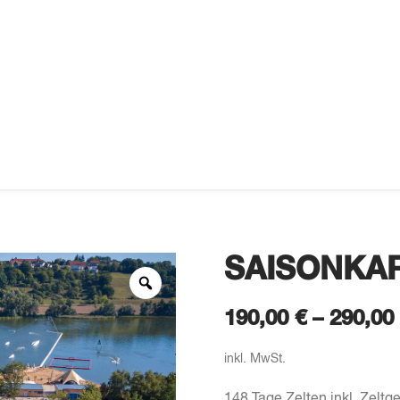
SAISONKAR
190,00
€
–
290,00
inkl. MwSt.
148 Tage Zelten inkl. Zeltg