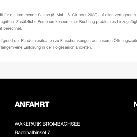
 für die kommende Saison (8. Mai – 3. Oktober 2022) auf allen verfügbaren u
inbegriffen. Zusätzliche Personen können einer Buchung problemlos hinzugefügt
at berechnet.
ufgrund der Pandemiesituation zu Einschränkungen bei unseren Öffnungszeite
rlängern/eine Einlösung in der Folgesaison anbieten.
ANFAHRT
WAKEPARK BROMBACHSEE
Badehalbinsel 7