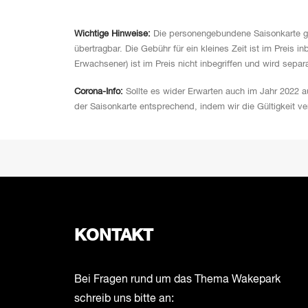
Wichtige Hinweise:
Die personengebundene Saisonkarte gilt
übertragbar. Die Gebühr für ein kleines Zeit ist im Preis 
Erwachsener) ist im Preis nicht inbegriffen und wird separ
Corona-Info:
Sollte es wider Erwarten auch im Jahr 2022 a
der Saisonkarte entsprechend, indem wir die Gültigkeit ve
PREV
KONTAKT
Bei Fragen rund um das Thema Wakepark
schreib uns bitte an: