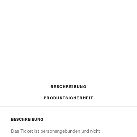
Gold Jugend
Silber Jugend
Bronze Jugend
RIDERS
IN DEN WARENKORB
COMMUNITY
Menge
Artikelnummer
n. v.
BESCHREIBUNG
PRODUKTSICHERHEIT
BESCHREIBUNG
Das Ticket ist personengebunden und nicht