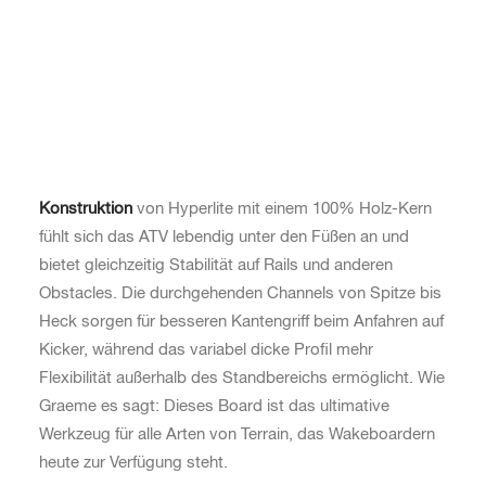
BESCHREIBUNG
Das
ATV Cable Wakeboard
, entwickelt von Graeme
Burress und Aaron Stumpf, basiert auf dem bewährten
Wishbone-Design und bietet eine sanfte,
fehlerverzeihende Fahrt im Park. Dank der
E-Core-
Konstruktion
von Hyperlite mit einem 100% Holz-Kern
fühlt sich das ATV lebendig unter den Füßen an und
bietet gleichzeitig Stabilität auf Rails und anderen
Obstacles. Die durchgehenden Channels von Spitze bis
Heck sorgen für besseren Kantengriff beim Anfahren auf
Kicker, während das variabel dicke Profil mehr
Flexibilität außerhalb des Standbereichs ermöglicht. Wie
Graeme es sagt: Dieses Board ist das ultimative
Werkzeug für alle Arten von Terrain, das Wakeboardern
heute zur Verfügung steht.