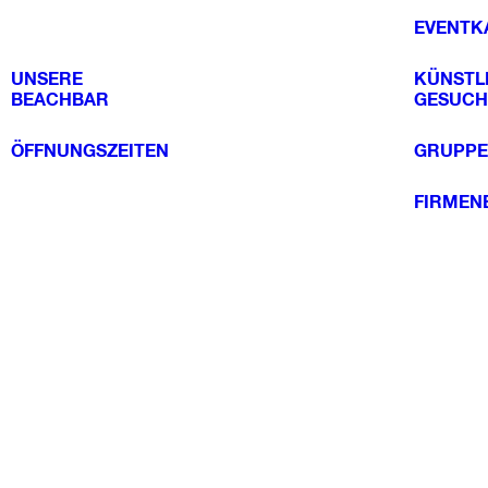
EVENTK
UNSERE
KÜNSTL
BEACHBAR
GESUCH
ÖFFNUNGSZEITEN
GRUPPE
FIRMEN