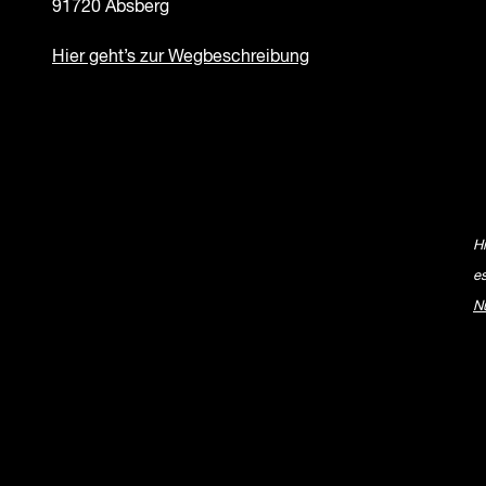
91720 Absberg
Hier geht’s zur Wegbeschreibung
H
e
N