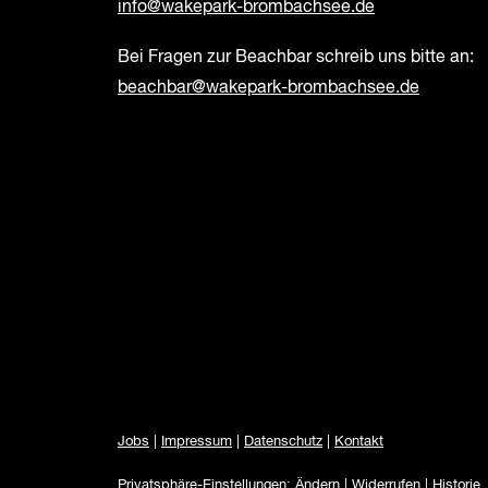
info@wakepark-brombachsee.de
Bei Fragen zur Beachbar schreib uns bitte an:
beachbar@wakepark-brombachsee.de
Jobs
|
Impressum
|
Datenschutz
|
Kontakt
Privatsphäre-Einstellungen:
Ändern
|
Widerrufen
|
Historie