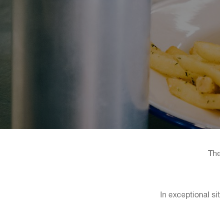
The
In exceptional s