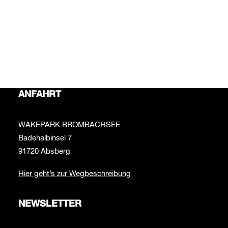
Bei Fragen rund um das Thema Wakepark schreib uns
bitte an:
info@wakepark-brombachsee.de
Bei Fragen zur Beachbar schreib uns bitte an:
beachbar@wakepark-brombachsee.de
ANFAHRT
WAKEPARK BROMBACHSEE
Badehalbinsel 7
91720 Absberg
Hier geht’s zur Wegbeschreibung
NEWSLETTER