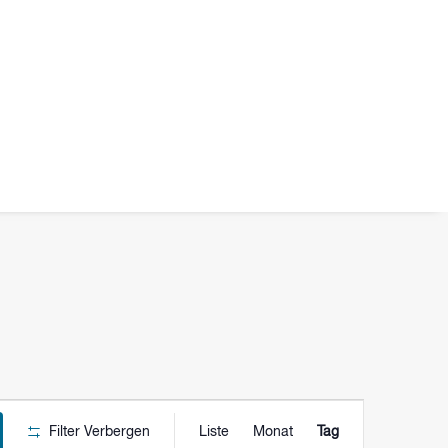
VERANSTALTU
Filter Verbergen
Liste
Monat
Tag
ANSICHTEN-