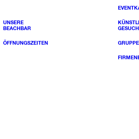
EVENTK
UNSERE
KÜNSTL
BEACHBAR
GESUCH
ÖFFNUNGSZEITEN
GRUPPE
FIRMEN