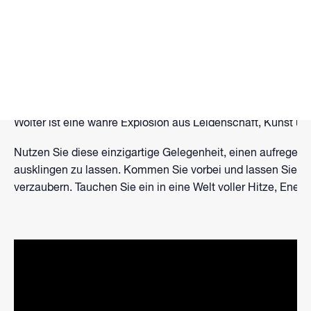
WAKEPARK BROMBACHSEE präsentiert: FLAMMENARTI
Lassen Sie sich von der magischen Atmosphäre verzaubern
Choreographie tanzt und beeindruckende Flammenbilder in
Wolter ist eine wahre Explosion aus Leidenschaft, Kunst un
Nutzen Sie diese einzigartige Gelegenheit, einen aufrege
ausklingen zu lassen. Kommen Sie vorbei und lassen Sie s
verzaubern. Tauchen Sie ein in eine Welt voller Hitze, Ener