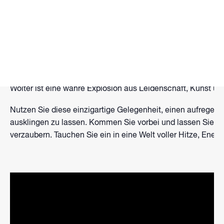
WAKEPARK BROMBACHSEE präsentiert: FLAMMENARTI
Lassen Sie sich von der magischen Atmosphäre verzaubern
Choreographie tanzt und beeindruckende Flammenbilder in
Wolter ist eine wahre Explosion aus Leidenschaft, Kunst un
Nutzen Sie diese einzigartige Gelegenheit, einen aufrege
ausklingen zu lassen. Kommen Sie vorbei und lassen Sie s
verzaubern. Tauchen Sie ein in eine Welt voller Hitze, Ener