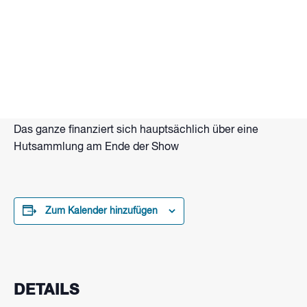
Tanzende Feuerkugeln, flammende Seile, Lang- und
Doppelstab. Brennende Hände und Funkenzauber.
Das alles und mehr bietet Flammenartist Eberhard
Wolter mit Gastkünstlern bei seiner Feuershow am
Strand vom Wakepark Brombachsee.
Beginn: Zur Dämmerung ca. 21 Uhr
Das ganze finanziert sich hauptsächlich über eine
Hutsammlung am Ende der Show
Zum Kalender hinzufügen
DETAILS