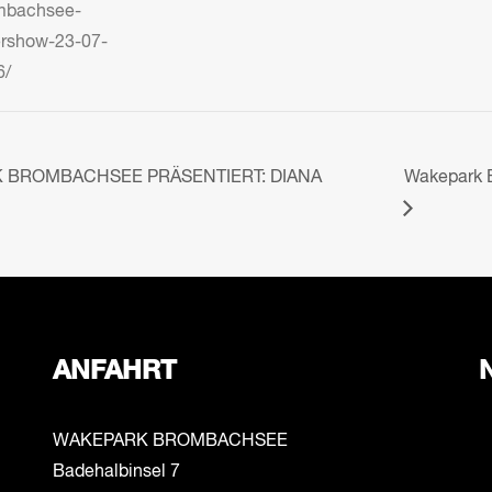
mbachsee-
ershow-23-07-
6/
 BROMBACHSEE PRÄSENTIERT: DIANA
Wakepark 
ANFAHRT
WAKEPARK BROMBACHSEE
Badehalbinsel 7