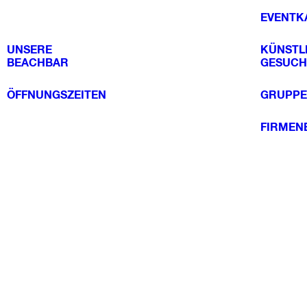
EVENTK
UNSERE
KÜNSTL
BEACHBAR
GESUCH
ÖFFNUNGSZEITEN
GRUPPE
FIRMEN