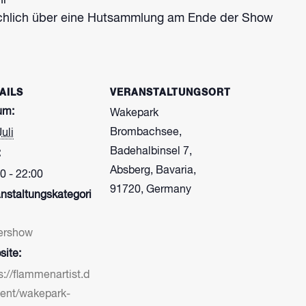
hr
ächlich über eine Hutsammlung am Ende der Show
AILS
VERANSTALTUNGSORT
um:
Wakepark
Brombachsee,
Juli
Badehalbinsel 7,
:
Absberg, Bavaria,
0 - 22:00
91720, Germany
nstaltungskategori
ershow
ite:
s://flammenartist.d
vent/wakepark-