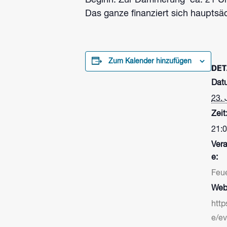
Beginn: Zur Dämmerung ca. 21 U
Das ganze finanziert sich haupts
Zum Kalender hinzufügen
DET
Dat
23. 
Zeit
21:0
Vera
e:
Feu
Webs
http
e/e