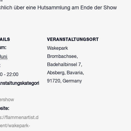
hr
ächlich über eine Hutsammlung am Ende der Show
AILS
VERANSTALTUNGSORT
um:
Wakepark
Brombachsee,
Juni
Badehalbinsel 7,
:
Absberg, Bavaria,
0 - 22:00
91720, Germany
nstaltungskategori
ershow
ite:
s://flammenartist.d
vent/wakepark-