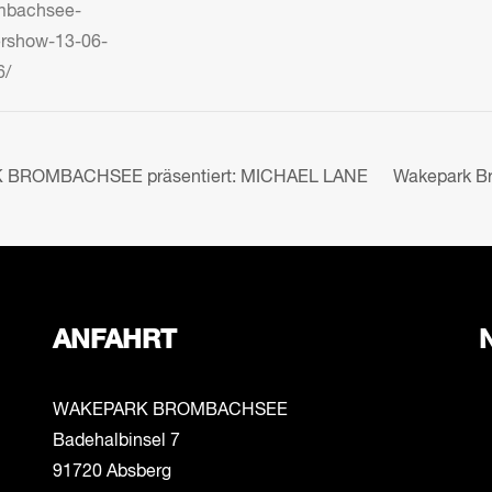
mbachsee-
ershow-13-06-
6/
BROMBACHSEE präsentiert: MICHAEL LANE
Wakepark B
ANFAHRT
WAKEPARK BROMBACHSEE
Badehalbinsel 7
91720 Absberg