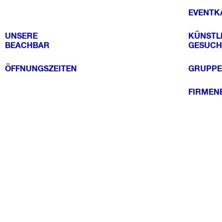
EVENTK
UNSERE
KÜNSTL
BEACHBAR
GESUCH
ÖFFNUNGSZEITEN
GRUPPE
FIRMEN