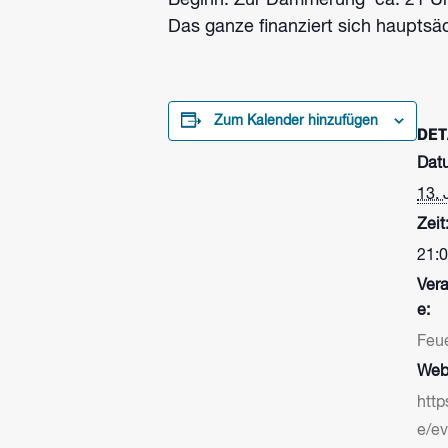
Beginn: Zur Dämmerung ca. 21 U
Das ganze finanziert sich haupts
Zum Kalender hinzufügen
DET
Dat
13. 
Zeit
21:0
Vera
e:
Feu
Webs
http
e/e