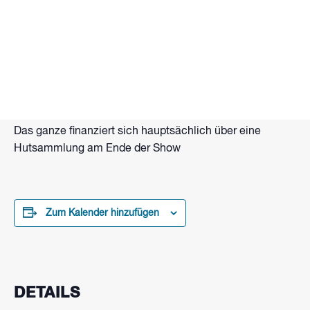
Tanzende Feuerkugeln, flammende Seile, Lang- und
Doppelstab. Brennende Hände und Funkenzauber.
Das alles und mehr bietet Flammenartist Eberhard
Wolter mit Gastkünstlern bei seiner Feuershow am
Strand vom Wakepark Brombachsee.
Beginn: Zur Dämmerung ca. 21 Uhr
Das ganze finanziert sich hauptsächlich über eine
Hutsammlung am Ende der Show
Zum Kalender hinzufügen
DETAILS