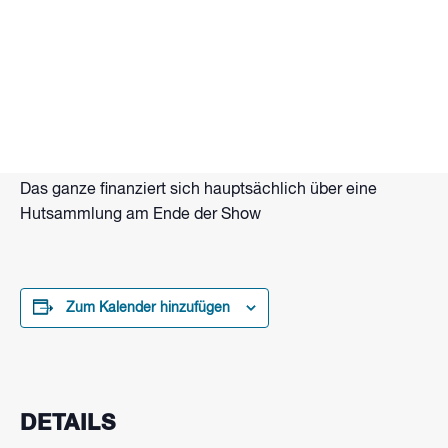
Tanzende Feuerkugeln, flammende Seile, Lang- und
Doppelstab. Brennende Hände und Funkenzauber.
Das alles und mehr bietet Flammenartist Eberhard
Wolter mit Gastkünstlern bei seiner Feuershow am
Strand vom Wakepark Brombachsee.
Beginn: Zur Dämmerung ca. 21 Uhr
Das ganze finanziert sich hauptsächlich über eine
Hutsammlung am Ende der Show
Zum Kalender hinzufügen
DETAILS