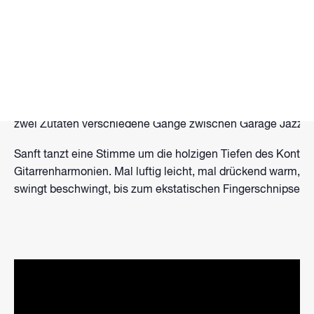
STRANDBÜHNE LIVE – WAKEPARK BROMBACHSEE präse
Zwischen heiter und wolkig entsteht mit Kontrabass und St
Größen – ein charmantes Zweimenschorchester. Der Genre-
zwei Zutaten verschiedene Gänge zwischen Garage Jazz, S
Sanft tanzt eine Stimme um die holzigen Tiefen des Kontrab
Gitarrenharmonien. Mal luftig leicht, mal drückend warm, 
swingt beschwingt, bis zum ekstatischen Fingerschnipsen