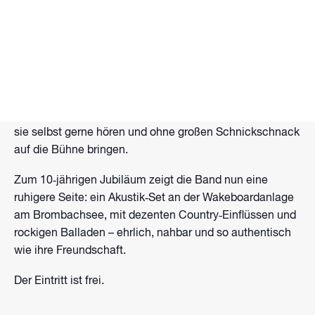
The Dirty Buckets: Zehn Jahre – jetzt akustisch am
Brombachsee
Seit einem Jahrzehnt gehören The Dirty Buckets fest zur
Musikszene in Mittelfranken. Die fünf Freunde aus
Georgensgmünd, die seit ihrer Jugend zusammen
spielen, stehen für ehrlichen Rock und Indie – Musik, die
sie selbst gerne hören und ohne großen Schnickschnack
auf die Bühne bringen.
Zum 10‑jährigen Jubiläum zeigt die Band nun eine
ruhigere Seite: ein Akustik‑Set an der Wakeboardanlage
am Brombachsee, mit dezenten Country‑Einflüssen und
rockigen Balladen – ehrlich, nahbar und so authentisch
wie ihre Freundschaft.
Der Eintritt ist frei.