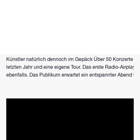
Von 400 auf über 8.000 Followern auf Instagram in kürzester 
das alles lässt erahnen, wie sich der Weg dieses Künstler
Süden.
Zusammen mit Stephan Piez, der bereits Florian Künstler („
Sound, der Philipp Lumpp auch bei seinen Live-Shows einzi
über Liebe“. Eine Gitarre reicht Philipp, um das Publikum z
Künstler natürlich dennoch im Gepäck Über 50 Konzerte a
letzten Jahr und eine eigene Tour. Das erste Radio-Airplay i
ebenfalls. Das Publikum erwartet ein entspannter Abend vol