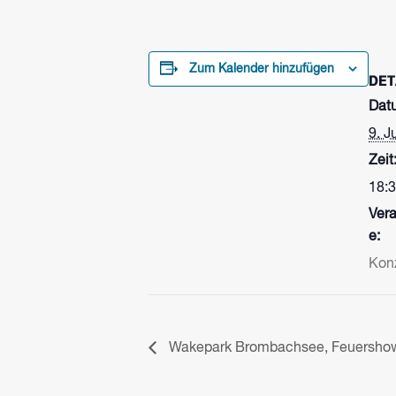
Zum Kalender hinzufügen
DET
Dat
9. Ju
Zeit
18:3
Vera
e:
Kon
Wakepark Brombachsee, Feuershow