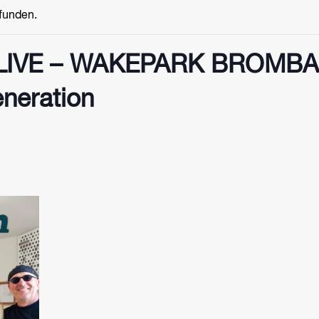
efunden.
LIVE – WAKEPARK BROMB
neration