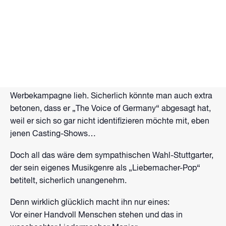
Natürlich könnte man über Aljosha Konter sagen, dass er
schon über 800 Konzerte gespielt hat. Dass er einige
Male im deutschen Fernsehen zu sehen war und auch
hin und wieder im Radio zu hören ist. Man könnte auch
hinzufügen, dass er einen Titelsong für einen deutschen
Film geschrieben hat und seine Stimme einer
Werbekampagne lieh. Sicherlich könnte man auch extra
betonen, dass er „The Voice of Germany“ abgesagt hat,
weil er sich so gar nicht identifizieren möchte mit, eben
jenen Casting-Shows…
Doch all das wäre dem sympathischen Wahl-Stuttgarter,
der sein eigenes Musikgenre als „Liebemacher-Pop“
betitelt, sicherlich unangenehm.
Denn wirklich glücklich macht ihn nur eines:
Vor einer Handvoll Menschen stehen und das in