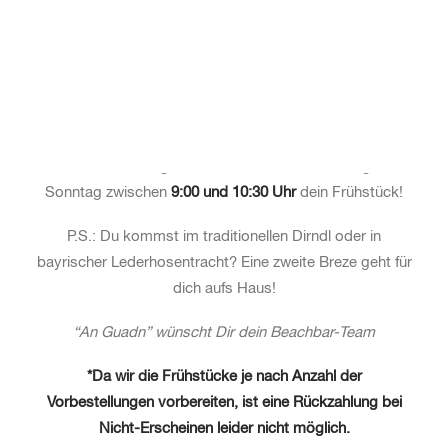
Beachbar
oder am
Kiosk
der Zeltwiese Absberg.
JETZT FRÜHSTÜCK BUCHEN
Mit dem Kaufbeleg erhältst du dann am Samstag bzw.
Sonntag zwischen
9:00 und 10:30 Uhr
dein Frühstück!
P.S.: Du kommst im traditionellen Dirndl oder in
bayrischer Lederhosentracht? Eine zweite Breze geht für
dich aufs Haus!
“An Guadn” wünscht Dir dein Beachbar-Team
*Da wir die Frühstücke je nach Anzahl der
Vorbestellungen vorbereiten, ist eine Rückzahlung bei
Nicht-Erscheinen leider nicht möglich.