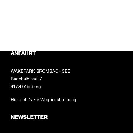
bitte an:
info@wakepark-brombachsee.de
Bei Fragen zur Beachbar schreib uns bitte an:
beachbar@wakepark-brombachsee.de
ANFAHRT
WAKEPARK BROMBACHSEE
Badehalbinsel 7
91720 Absberg
Hier geht’s zur Wegbeschreibung
NEWSLETTER