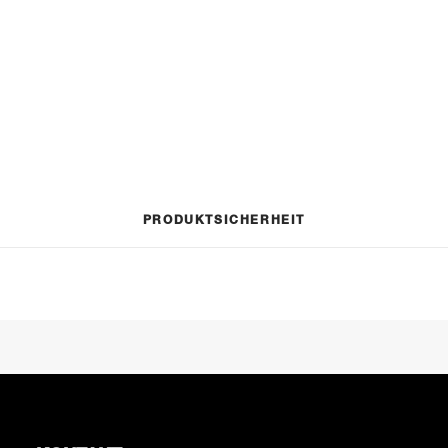
Leih-
IN DEN WARENKORB
Wakeboard
Menge
Artikelnummer
n. v.
PRODUKTSICHERHEIT