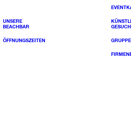
EVENTK
UNSERE
KÜNSTL
BEACHBAR
GESUCH
ÖFFNUNGSZEITEN
GRUPPE
FIRMEN