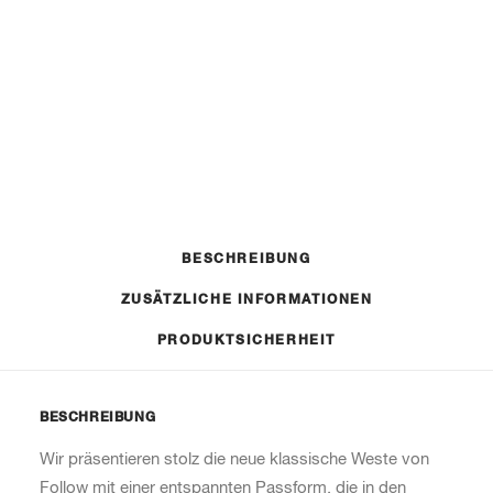
Follow
IN DEN WARENKORB
Corp
Aufprallweste
Menge
Artikelnummer
Kategorie
n. v.
Westen
BESCHREIBUNG
ZUSÄTZLICHE INFORMATIONEN
PRODUKTSICHERHEIT
BESCHREIBUNG
Wir präsentieren stolz die neue klassische Weste von
Follow mit einer entspannten Passform, die in den