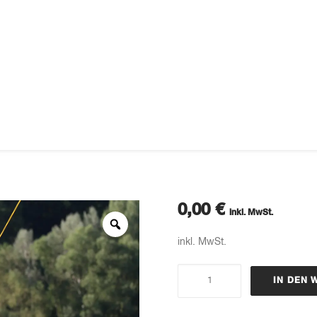
0,00
€
inkl. MwSt.
inkl. MwSt.
Bahnmiete
IN DEN
Full
Size