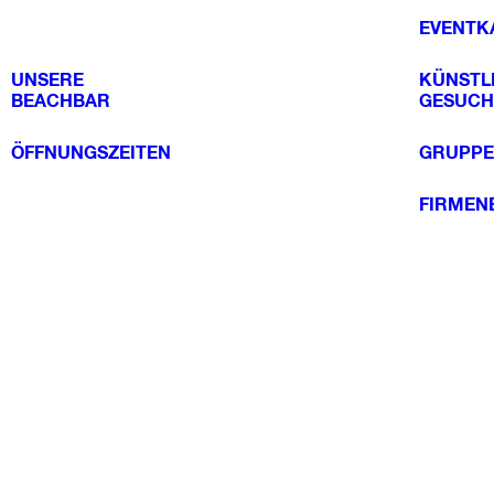
EVENTK
UNSERE
KÜNSTL
BEACHBAR
GESUCH
ÖFFNUNGSZEITEN
GRUPPE
FIRMEN