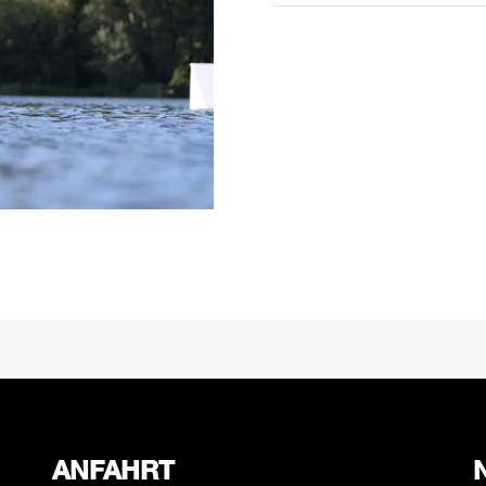
Cable
Menge
ANFAHRT