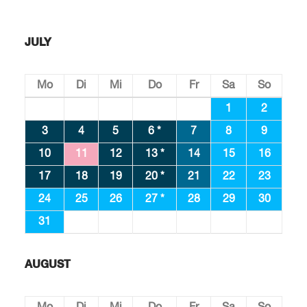
JULY
Mo
Di
Mi
Do
Fr
Sa
So
1
2
3
4
5
6 *
7
8
9
10
11
12
13 *
14
15
16
17
18
19
20 *
21
22
23
24
25
26
27 *
28
29
30
31
AUGUST