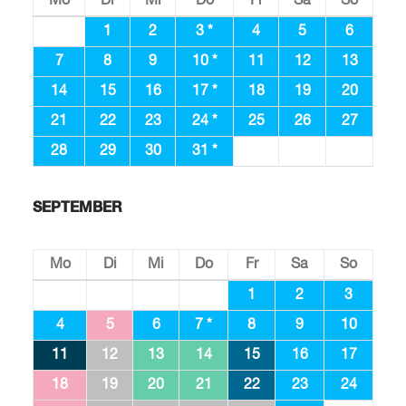
Mo
Di
Mi
Do
Fr
Sa
So
1
2
3 *
4
5
6
7
8
9
10 *
11
12
13
14
15
16
17 *
18
19
20
21
22
23
24 *
25
26
27
28
29
30
31 *
SEPTEMBER
Mo
Di
Mi
Do
Fr
Sa
So
1
2
3
4
5
6
7 *
8
9
10
11
12
13
14
15
16
17
18
19
20
21
22
23
24