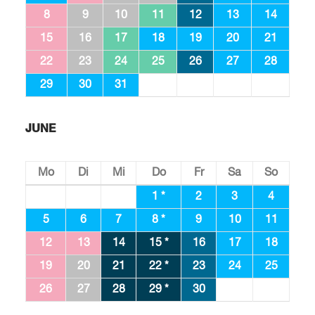
8
9
10
11
12
13
14
15
16
17
18
19
20
21
22
23
24
25
26
27
28
29
30
31
JUNE
Mo
Di
Mi
Do
Fr
Sa
So
1 *
2
3
4
5
6
7
8 *
9
10
11
12
13
14
15 *
16
17
18
19
20
21
22 *
23
24
25
26
27
28
29 *
30